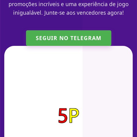
promoções incríveis e uma experiência de jogo
inigualável. Junte-se aos vencedores agora!
SEGUIR NO TELEGRAM