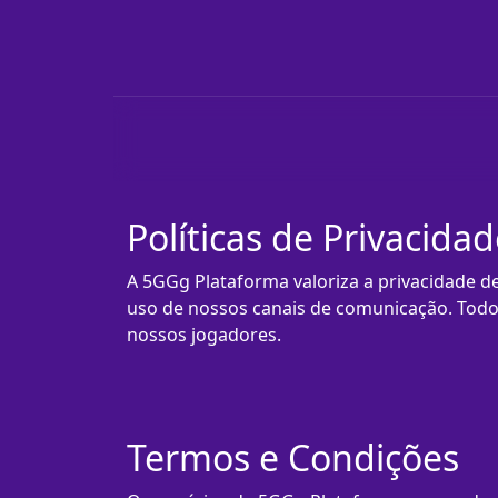
Políticas de Privacida
A 5GGg Plataforma valoriza a privacidade 
uso de nossos canais de comunicação. Todos
nossos jogadores.
Termos e Condições