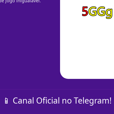
e jogo inigualável.
📱 Canal Oficial no Telegram!