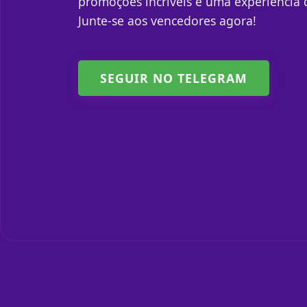
promoções incríveis e uma experiência d
Junte-se aos vencedores agora!
SEGUIR NO TELEGRAM