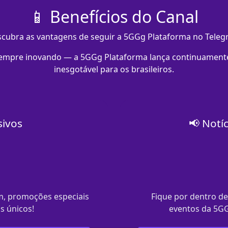
📱 Benefícios do Canal
cubra as vantagens de seguir a 5GGg Plataforma no Tele
 sempre inovando — a 5GGg Plataforma lança continuamente
inesgotável para os brasileiros.
sivos
📢 Notí
m, promoções especiais
Fique por dentro d
s únicos!
eventos da 5GG