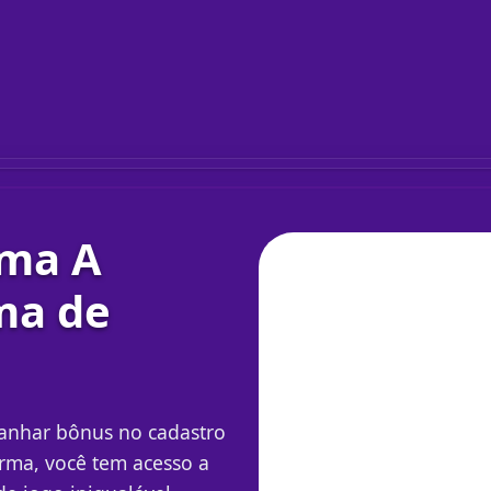
rma A
ma de
anhar bônus no cadastro
rma, você tem acesso a