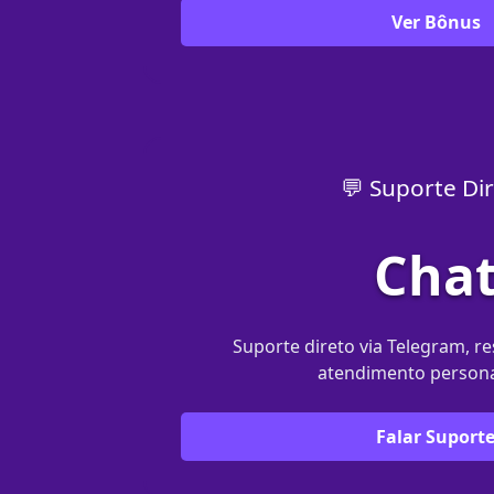
Ver Bônus
💬 Suporte Di
Cha
Suporte direto via Telegram, r
atendimento persona
Falar Suport