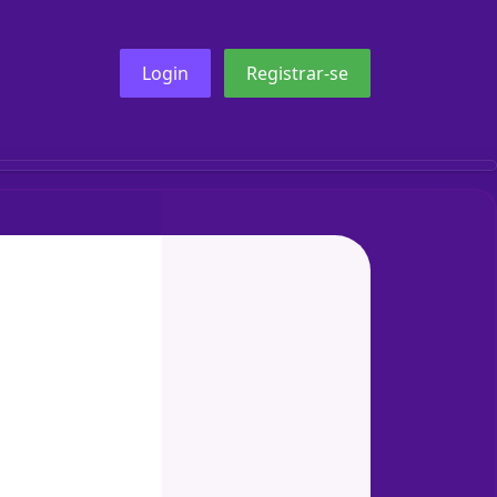
Login
Registrar-se