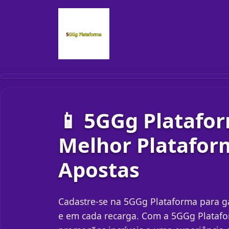
📱 5GGg Platafo
Melhor Platafor
Apostas
Cadastre-se na 5GGg Plataforma para g
e em cada recarga. Com a 5GGg Platafo