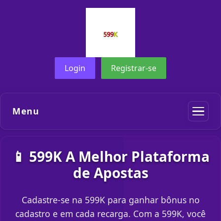
Login
Registrar-se
Menu
📱 599K A Melhor Plataforma
de Apostas
Cadastre-se na 599K para ganhar bônus no
cadastro e em cada recarga. Com a 599K, você