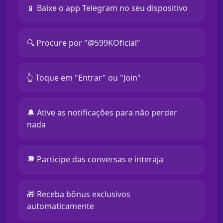
📱 Baixe o app Telegram no seu dispositivo
🔍 Procure por "@599KOficial"
👆 Toque em "Entrar" ou "Join"
🔔 Ative as notificações para não perder
nada
💬 Participe das conversas e interaja
🎁 Receba bônus exclusivos
automaticamente