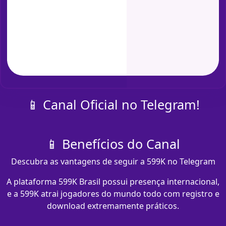
📱 Canal Oficial no Telegram!
📱 Benefícios do Canal
Descubra as vantagens de seguir a 599K no Telegram
A plataforma 599K Brasil possui presença internacional,
e a 599K atrai jogadores do mundo todo com registro e
download extremamente práticos.