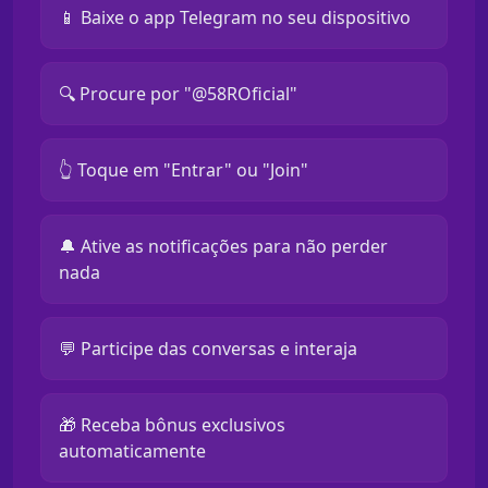
📱 Baixe o app Telegram no seu dispositivo
🔍 Procure por "@58ROficial"
👆 Toque em "Entrar" ou "Join"
🔔 Ative as notificações para não perder
nada
💬 Participe das conversas e interaja
🎁 Receba bônus exclusivos
automaticamente