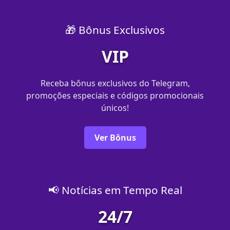
🎁 Bônus Exclusivos
VIP
Receba bônus exclusivos do Telegram,
promoções especiais e códigos promocionais
únicos!
Ver Bônus
📢 Notícias em Tempo Real
24/7