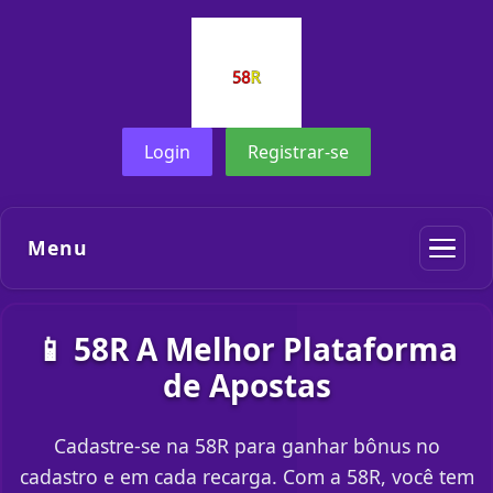
Login
Registrar-se
Menu
📱 58R A Melhor Plataforma
de Apostas
Cadastre-se na 58R para ganhar bônus no
cadastro e em cada recarga. Com a 58R, você tem