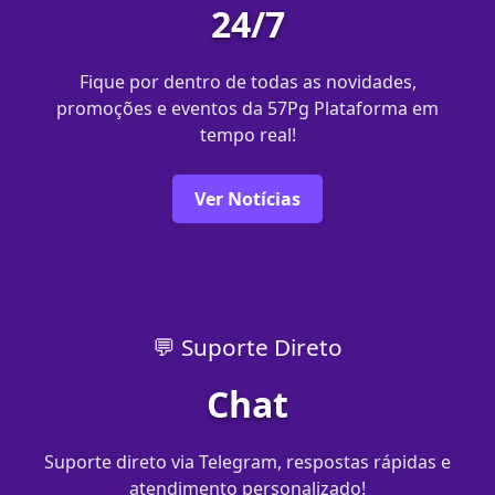
24/7
Fique por dentro de todas as novidades,
promoções e eventos da 57Pg Plataforma em
tempo real!
Ver Notícias
💬 Suporte Direto
Chat
Suporte direto via Telegram, respostas rápidas e
atendimento personalizado!