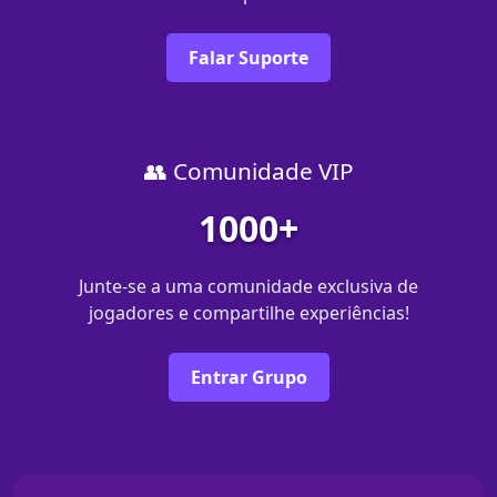
Falar Suporte
👥 Comunidade VIP
1000+
Junte-se a uma comunidade exclusiva de
jogadores e compartilhe experiências!
Entrar Grupo