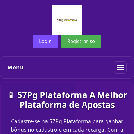
Login
Registrar-se
Menu
📱 57Pg Plataforma A Melhor
Plataforma de Apostas
Cadastre-se na 57Pg Plataforma para ganhar
bônus no cadastro e em cada recarga. Com a