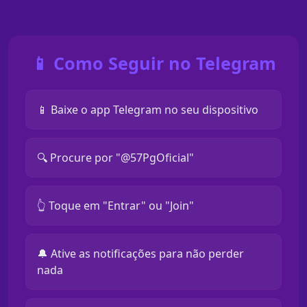
📱 Como Seguir no Telegram
📱 Baixe o app Telegram no seu dispositivo
🔍 Procure por "@57PgOficial"
👆 Toque em "Entrar" ou "Join"
🔔 Ative as notificações para não perder
nada