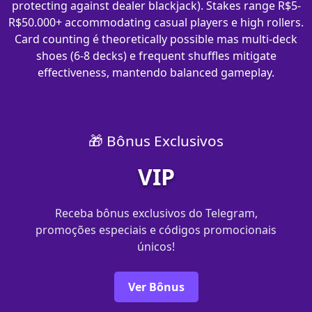
protecting against dealer blackjack). Stakes range R$5-
R$50.000+ accommodating casual players e high rollers.
Card counting é theoretically possible mas multi-deck
shoes (6-8 decks) e frequent shuffles mitigate
effectiveness, mantendo balanced gameplay.
🎁 Bônus Exclusivos
VIP
Receba bônus exclusivos do Telegram,
promoções especiais e códigos promocionais
únicos!
Ver Bônus