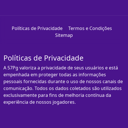
Políticas de Privacidade
Termos e Condições
Sitemap
Políticas de Privacidade
A 57Pg valoriza a privacidade de seus usuários e está
empenhada em proteger todas as informações
pessoais fornecidas durante o uso de nossos canais de
comunicação. Todos os dados coletados são utilizados
exclusivamente para fins de melhoria contínua da
experiência de nossos jogadores.