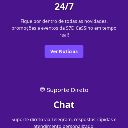
24/7
Fique por dentro de todas as novidades,
promoções e eventos da 57D CaSSino em tempo
real!
Ver Notícias
💬 Suporte Direto
Chat
Suporte direto via Telegram, respostas rápidas e
atendimento personalizado!