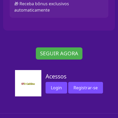
🎁 Receba bônus exclusivos
automaticamente
SEGUIR AGORA
Acessos
Login
Registrar-se