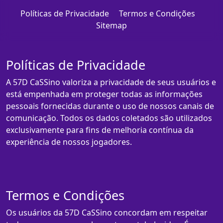
Políticas de Privacidade
Termos e Condições
Sitemap
Políticas de Privacidade
A 57D CaSSino valoriza a privacidade de seus usuários e
está empenhada em proteger todas as informações
pessoais fornecidas durante o uso de nossos canais de
comunicação. Todos os dados coletados são utilizados
exclusivamente para fins de melhoria contínua da
experiência de nossos jogadores.
Termos e Condições
Os usuários da 57D CaSSino concordam em respeitar