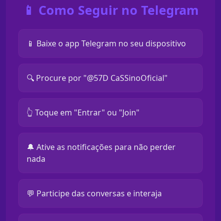
📱 Como Seguir no Telegram
📱 Baixe o app Telegram no seu dispositivo
🔍 Procure por "@57D CaSSinoOficial"
👆 Toque em "Entrar" ou "Join"
🔔 Ative as notificações para não perder
nada
💬 Participe das conversas e interaja