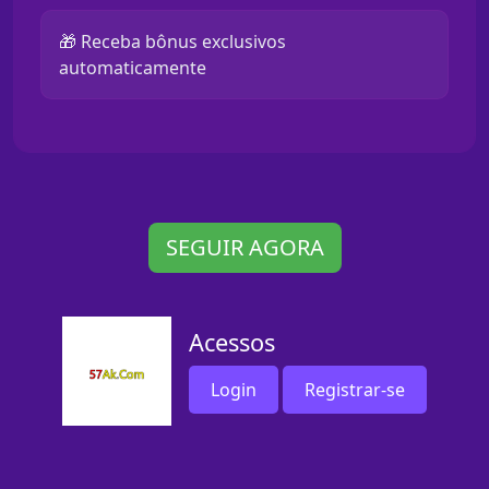
🎁 Receba bônus exclusivos
automaticamente
SEGUIR AGORA
Acessos
Login
Registrar-se