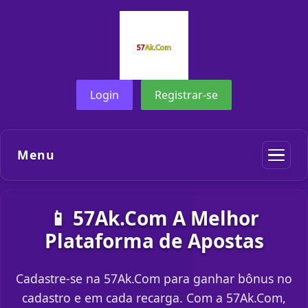
Login
Registrar-se
Menu
📱 57Ak.Com A Melhor
Plataforma de Apostas
Cadastre-se na 57Ak.Com para ganhar bônus no
cadastro e em cada recarga. Com a 57Ak.Com,