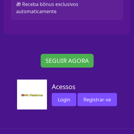
🎁 Receba bônus exclusivos
automaticamente
SEGUIR AGORA
Acessos
Login
Registrar-se