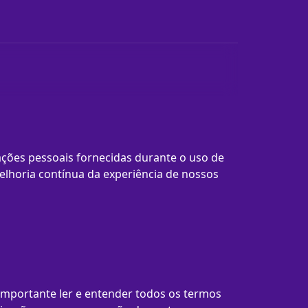
ações pessoais fornecidas durante o uso de
elhoria contínua da experiência de nossos
importante ler e entender todos os termos