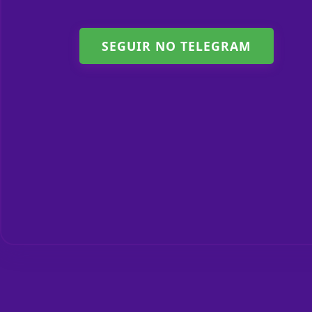
SEGUIR NO TELEGRAM