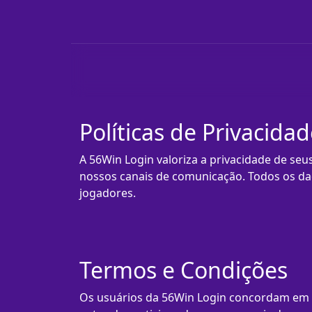
Políticas de Privacida
A 56Win Login valoriza a privacidade de se
nossos canais de comunicação. Todos os dad
jogadores.
Termos e Condições
Os usuários da 56Win Login concordam em re