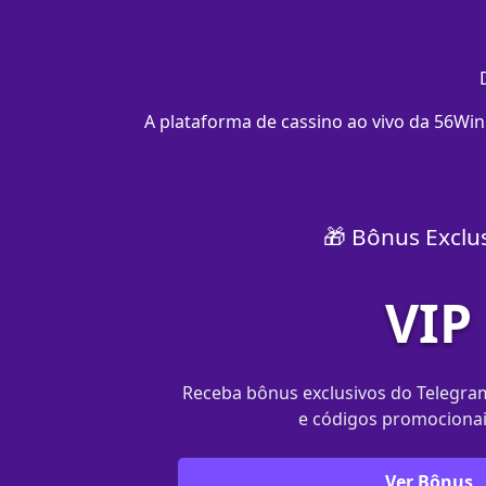
A plataforma de cassino ao vivo da 56Win 
🎁 Bônus Exclu
VIP
Receba bônus exclusivos do Telegra
e códigos promocionai
Ver Bônus