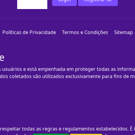
Políticas de Privacidade
Termos e Condições
Sitemap
de
us usuários e está empenhada em proteger todas as inform
os coletados são utilizados exclusivamente para fins de m
speitar todas as regras e regulamentos estabelecidos. É 