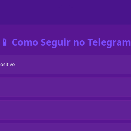
📱 Como Seguir no Telegram
ositivo