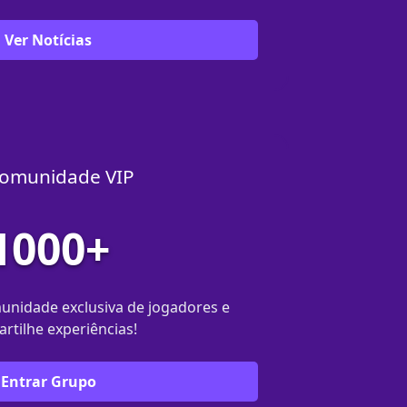
Ver Notícias
Comunidade VIP
1000+
unidade exclusiva de jogadores e
rtilhe experiências!
Entrar Grupo