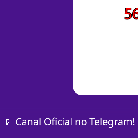
📱 Canal Oficial no Telegram!