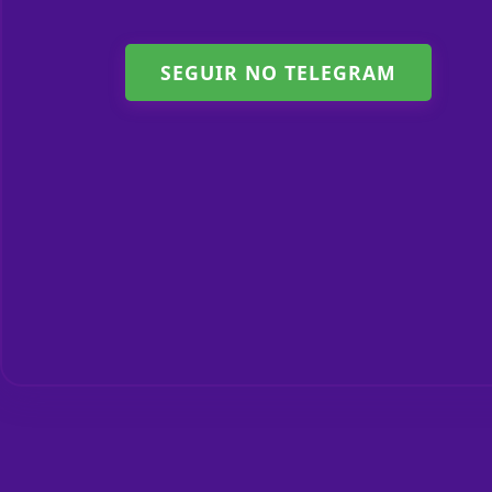
SEGUIR NO TELEGRAM