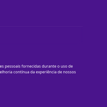
es pessoais fornecidas durante o uso de
elhoria contínua da experiência de nossos