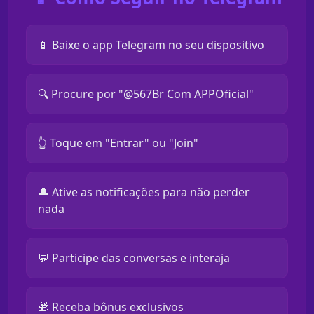
📱 Baixe o app Telegram no seu dispositivo
🔍 Procure por "@567Br Com APPOficial"
👆 Toque em "Entrar" ou "Join"
🔔 Ative as notificações para não perder
nada
💬 Participe das conversas e interaja
🎁 Receba bônus exclusivos