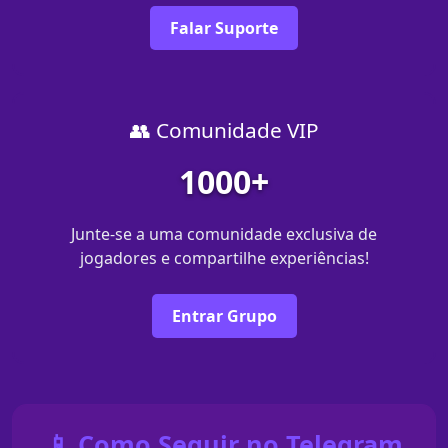
Falar Suporte
👥 Comunidade VIP
1000+
Junte-se a uma comunidade exclusiva de
jogadores e compartilhe experiências!
Entrar Grupo
📱 Como Seguir no Telegram