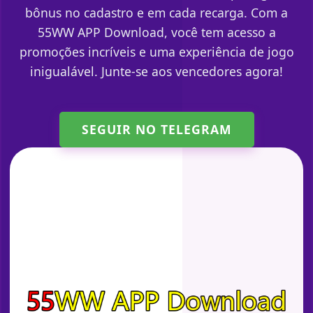
bônus no cadastro e em cada recarga. Com a
55WW APP Download, você tem acesso a
promoções incríveis e uma experiência de jogo
inigualável. Junte-se aos vencedores agora!
SEGUIR NO TELEGRAM