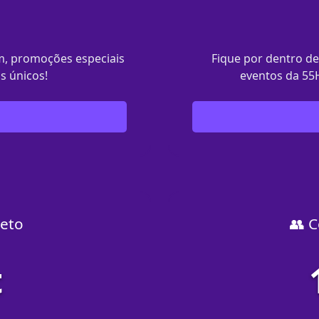
m, promoções especiais
Fique por dentro d
s únicos!
eventos da 55
reto
👥 
t