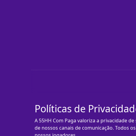
Políticas de Privacida
A 55HH Com Paga valoriza a privacidade de
de nossos canais de comunicação. Todos os 
nossos jogadores.