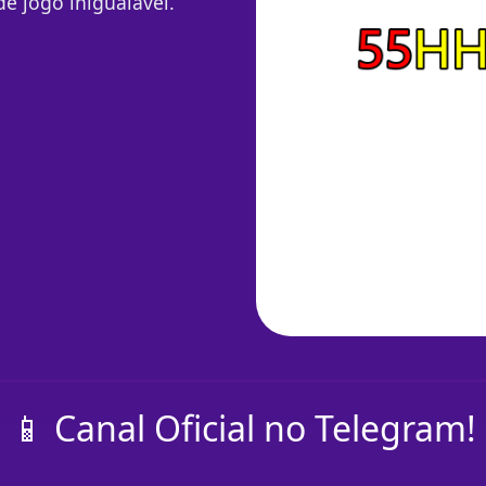
e jogo inigualável.
📱 Canal Oficial no Telegram!