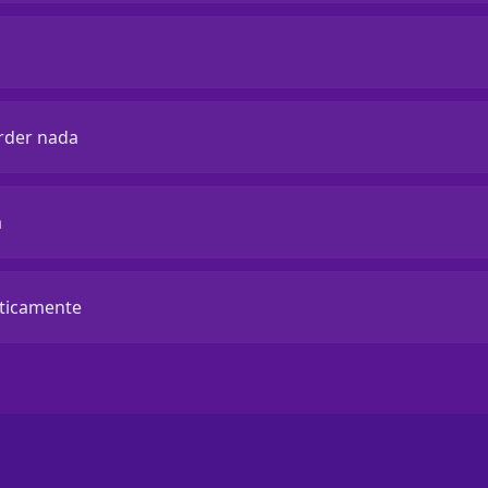
erder nada
a
aticamente