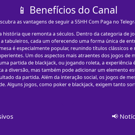
📱 Benefícios do Canal
scubra as vantagens de seguir a 55HH Com Paga no Teleg
a história que remonta a séculos. Dentro da categoria de
 a tabuleiros, cada um oferecendo uma forma única de entr
e mesa é especialmente popular, reunindo títulos clássico
xperientes. Um dos aspectos mais atraentes dos jogos de m
a partida de blackjack, ou jogando roleta, a experiência 
a a diversão, mas também pode adicionar um elemento est
ultado da partida. Além da interação social, os jogos de m
e. Alguns jogos, como poker e blackjack, exigem tanto sor
sivos
📢 Notí