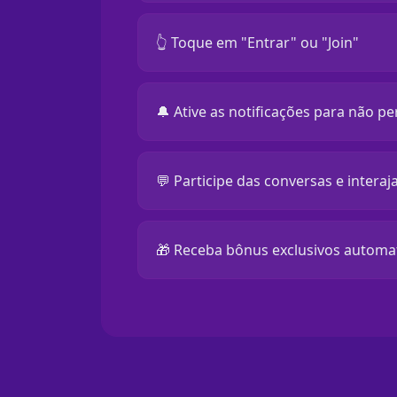
👆 Toque em "Entrar" ou "Join"
🔔 Ative as notificações para não p
💬 Participe das conversas e interaj
🎁 Receba bônus exclusivos autom