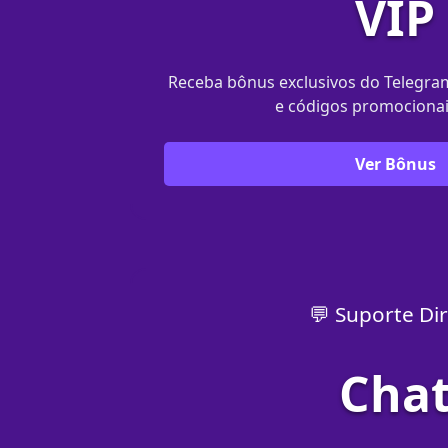
VIP
Receba bônus exclusivos do Telegra
e códigos promocionai
Ver Bônus
💬 Suporte Di
Cha