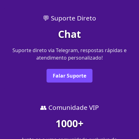
💬 Suporte Direto
Chat
Suporte direto via Telegram, respostas rápidas e
atendimento personalizado!
Falar Suporte
👥 Comunidade VIP
1000+