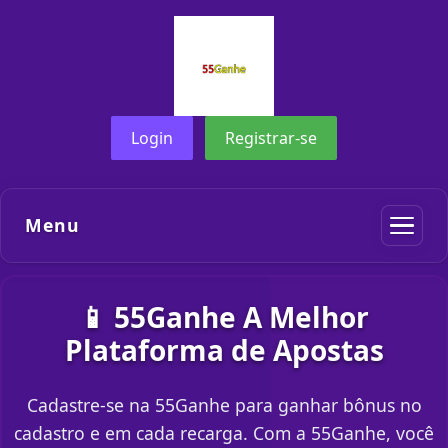
Login
Registrar-se
Menu
📱 55Ganhe A Melhor
Plataforma de Apostas
Cadastre-se na 55Ganhe para ganhar bônus no
cadastro e em cada recarga. Com a 55Ganhe, você