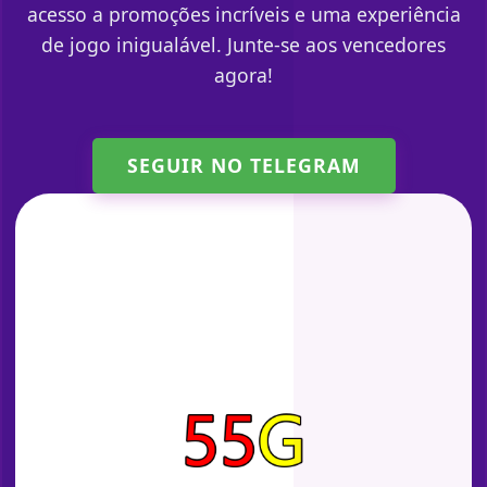
acesso a promoções incríveis e uma experiência
de jogo inigualável. Junte-se aos vencedores
agora!
SEGUIR NO TELEGRAM