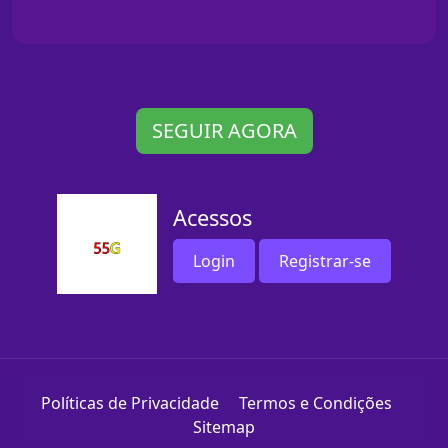
SEGUIR AGORA
Acessos
Login
Registrar-se
Políticas de Privacidade
Termos e Condições
Sitemap