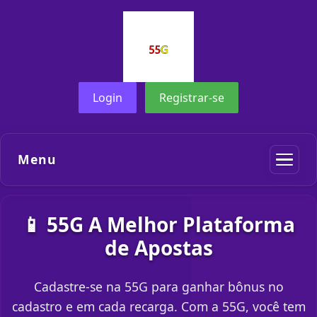
Login
Registrar-se
Menu
📱 55G A Melhor Plataforma
de Apostas
Cadastre-se na 55G para ganhar bônus no
cadastro e em cada recarga. Com a 55G, você tem