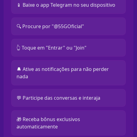
📱 Baixe o app Telegram no seu dispositivo
🔍 Procure por "@55GOficial"
👆 Toque em "Entrar" ou "Join"
🔔 Ative as notificações para não perder
nada
💬 Participe das conversas e interaja
🎁 Receba bônus exclusivos
automaticamente