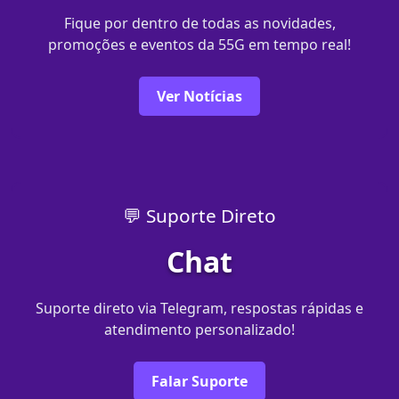
Fique por dentro de todas as novidades,
promoções e eventos da 55G em tempo real!
Ver Notícias
💬 Suporte Direto
Chat
Suporte direto via Telegram, respostas rápidas e
atendimento personalizado!
Falar Suporte