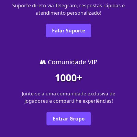
Suporte direto via Telegram, respostas rápidas e
atendimento personalizado!
Falar Suporte
👥 Comunidade VIP
1000+
Junte-se a uma comunidade exclusiva de
jogadores e compartilhe experiências!
Entrar Grupo