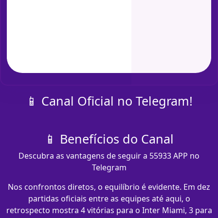
📱 Canal Oficial no Telegram!
📱 Benefícios do Canal
Descubra as vantagens de seguir a 55933 APP no
Telegram
Nos confrontos diretos, o equilíbrio é evidente. Em dez
partidas oficiais entre as equipes até aqui, o
retrospecto mostra 4 vitórias para o Inter Miami, 3 para