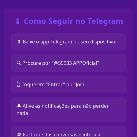
📱 Como Seguir no Telegram
📱 Baixe o app Telegram no seu dispositivo
🔍 Procure por "@55933 APPOficial"
👆 Toque em "Entrar" ou "Join"
🔔 Ative as notificações para não perder
nada
💬 Participe das conversas e interaja