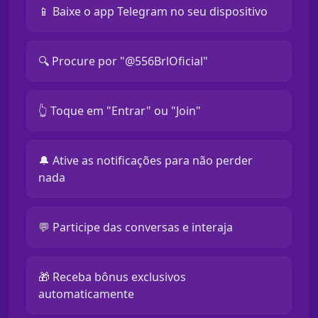
📱 Baixe o app Telegram no seu dispositivo
🔍 Procure por "@556BrlOficial"
👆 Toque em "Entrar" ou "Join"
🔔 Ative as notificações para não perder
nada
💬 Participe das conversas e interaja
🎁 Receba bônus exclusivos
automaticamente