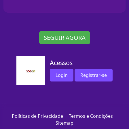
SEGUIR AGORA
Acessos
Login
Registrar-se
Políticas de Privacidade
Termos e Condições
Sitemap