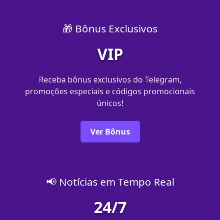
🎁 Bônus Exclusivos
VIP
Receba bônus exclusivos do Telegram,
promoções especiais e códigos promocionais
únicos!
Ver Bônus
📢 Notícias em Tempo Real
24/7