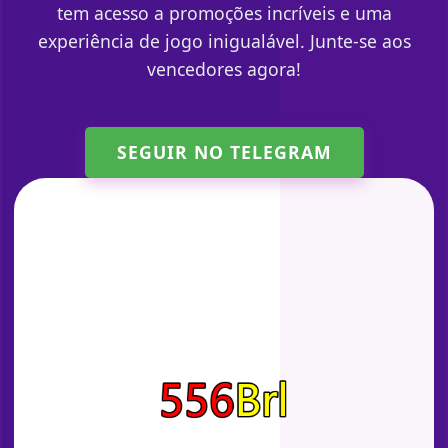
tem acesso a promoções incríveis e uma
experiência de jogo inigualável. Junte-se aos
vencedores agora!
SEGUIR NO TELEGRAM