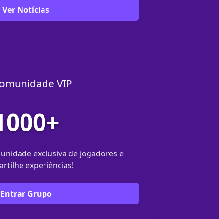
Ver Notícias
Comunidade VIP
1000+
unidade exclusiva de jogadores e
rtilhe experiências!
Entrar Grupo