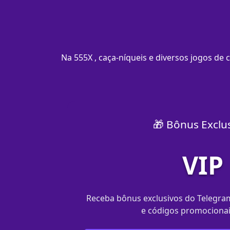
Na 555X , caça-níqueis e diversos jogos d
🎁 Bônus Exclu
VIP
Receba bônus exclusivos do Telegra
e códigos promocionai