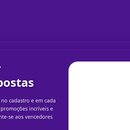
r
postas
 no cadastro e em cada
 promoções incríveis e
unte-se aos vencedores