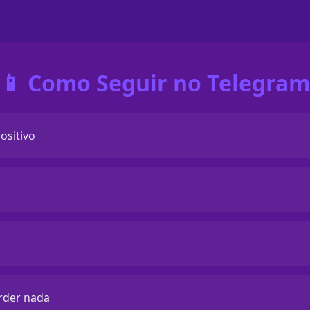
📱 Como Seguir no Telegram
ositivo
erder nada