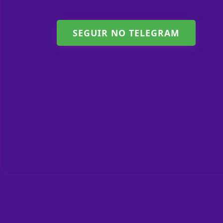
SEGUIR NO TELEGRAM