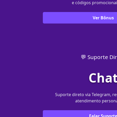
e códigos promocionai
Ver Bônus
💬 Suporte Di
Cha
Suporte direto via Telegram, r
atendimento persona
Falar Suport