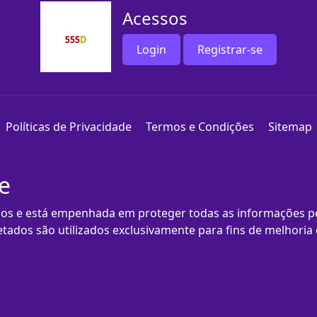
Acessos
Login
Registrar-se
Políticas de Privacidade
Termos e Condições
Sitemap
de
rios e está empenhada em proteger todas as informações p
tados são utilizados exclusivamente para fins de melhoria