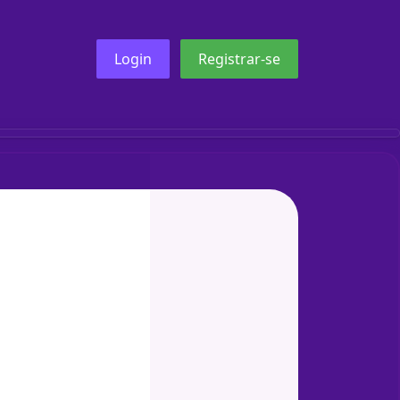
Login
Registrar-se