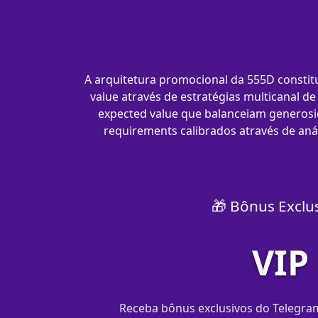
A arquitetura promocional da 555D constit
value através de estratégias multicanal d
expected value que balanceiam generosi
requirements calibrados através de anál
🎁 Bônus Exclu
VIP
Receba bônus exclusivos do Telegra