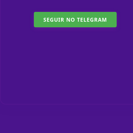
SEGUIR NO TELEGRAM