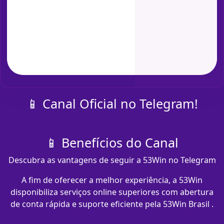
📱 Canal Oficial no Telegram!
📱 Benefícios do Canal
Descubra as vantagens de seguir a 53Win no Telegram
A fim de oferecer a melhor experiência, a 53Win
disponibiliza serviços online superiores com abertura
de conta rápida e suporte eficiente pela 53Win Brasil .