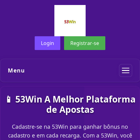
Login
Registrar-se
Menu
📱 53Win A Melhor Plataforma
de Apostas
Cadastre-se na 53Win para ganhar bônus no
cadastro e em cada recarga. Com a 53Win, você