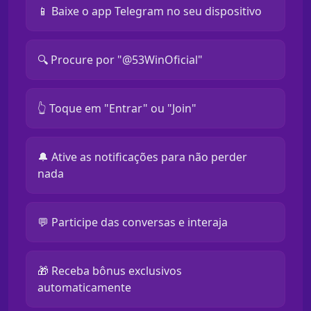
📱 Baixe o app Telegram no seu dispositivo
🔍 Procure por "@53WinOficial"
👆 Toque em "Entrar" ou "Join"
🔔 Ative as notificações para não perder
nada
💬 Participe das conversas e interaja
🎁 Receba bônus exclusivos
automaticamente