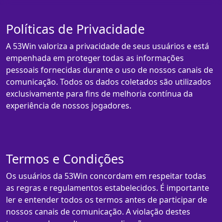
Políticas de Privacidade
A 53Win valoriza a privacidade de seus usuários e está
empenhada em proteger todas as informações
pessoais fornecidas durante o uso de nossos canais de
comunicação. Todos os dados coletados são utilizados
exclusivamente para fins de melhoria contínua da
experiência de nossos jogadores.
Termos e Condições
Os usuários da 53Win concordam em respeitar todas
as regras e regulamentos estabelecidos. É importante
ler e entender todos os termos antes de participar de
nossos canais de comunicação. A violação destes