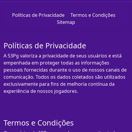
Políticas de Privacidade
Termos e Condições
Sitemap
Políticas de Privacidade
A 53Pg valoriza a privacidade de seus usuários e está
empenhada em proteger todas as informações
pessoais fornecidas durante o uso de nossos canais de
comunicação. Todos os dados coletados são utilizados
exclusivamente para fins de melhoria contínua da
experiência de nossos jogadores.
Termos e Condições