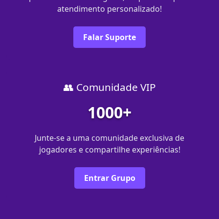
atendimento personalizado!
Falar Suporte
👥 Comunidade VIP
1000+
Junte-se a uma comunidade exclusiva de
jogadores e compartilhe experiências!
Entrar Grupo