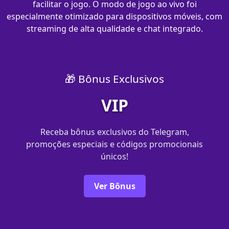
facilitar o jogo. O modo de jogo ao vivo foi
especialmente otimizado para dispositivos móveis, com
streaming de alta qualidade e chat integrado.
🎁 Bônus Exclusivos
VIP
Receba bônus exclusivos do Telegram,
promoções especiais e códigos promocionais
únicos!
Ver Bônus