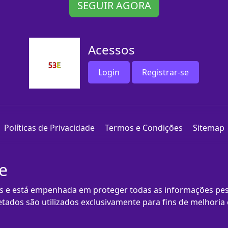
SEGUIR AGORA
Acessos
Login
Registrar-se
Políticas de Privacidade
Termos e Condições
Sitemap
de
ios e está empenhada em proteger todas as informações pe
tados são utilizados exclusivamente para fins de melhoria