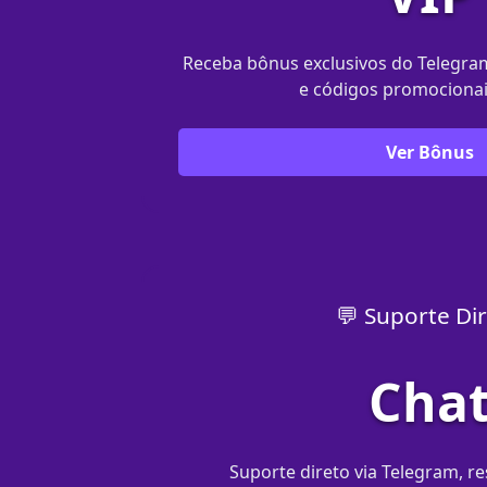
Receba bônus exclusivos do Telegra
e códigos promocionai
Ver Bônus
💬 Suporte Di
Cha
Suporte direto via Telegram, r