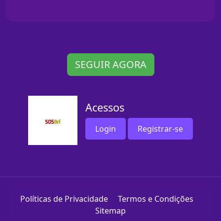
SEGUIR AGORA
Acessos
Login
Registrar-se
Políticas de Privacidade
Termos e Condições
Sitemap