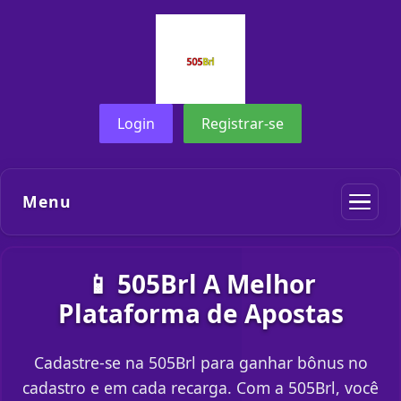
Login
Registrar-se
Menu
📱 505Brl A Melhor
Plataforma de Apostas
Cadastre-se na 505Brl para ganhar bônus no
cadastro e em cada recarga. Com a 505Brl, você