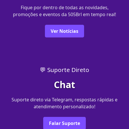
Fique por dentro de todas as novidades,
promoções e eventos da 505Brl em tempo real!
Ver Notícias
💬 Suporte Direto
Chat
Suporte direto via Telegram, respostas rápidas e
atendimento personalizado!
Falar Suporte