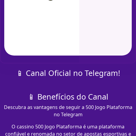
📱 Canal Oficial no Telegram!
📱 Benefícios do Canal
Descubra as vantagens de seguir a 500 Jogo Plataforma
no Telegram
O cassino 500 Jogo Plataforma é uma plataforma
confiável e renomada no setor de apostas esportivas e