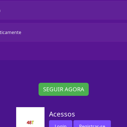
a
aticamente
SEGUIR AGORA
Acessos
Login
Registrar-se