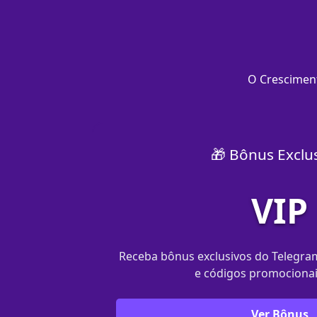
O Cresciment
🎁 Bônus Exclu
VIP
Receba bônus exclusivos do Telegra
e códigos promocionai
Ver Bônus