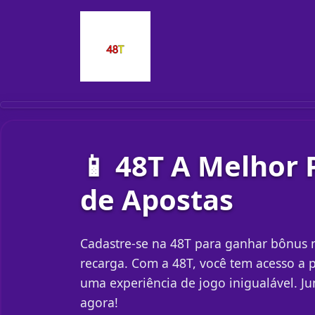
📱 48T A Melhor
de Apostas
Cadastre-se na 48T para ganhar bônus 
recarga. Com a 48T, você tem acesso a 
uma experiência de jogo inigualável. J
agora!