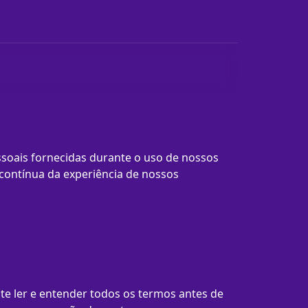
ssoais fornecidas durante o uso de nossos
 contínua da experiência de nossos
te ler e entender todos os termos antes de