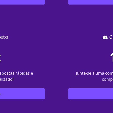
reto
👥 
t
espostas rápidas e
Junte-se a uma com
lizado!
compa
e