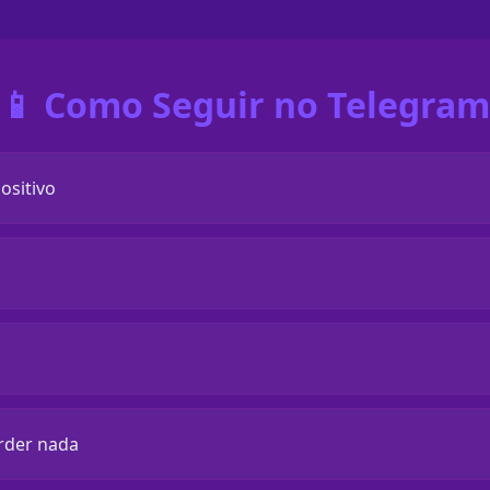
📱 Como Seguir no Telegram
ositivo
erder nada