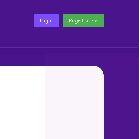
Login
Registrar-se