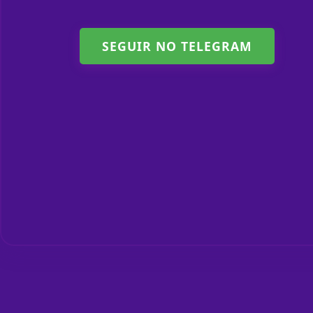
SEGUIR NO TELEGRAM