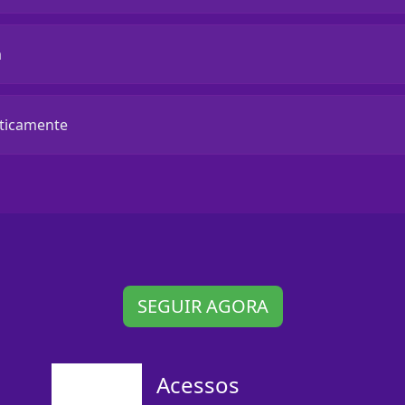
a
aticamente
SEGUIR AGORA
Acessos