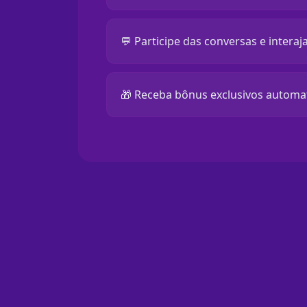
💬 Participe das conversas e interaj
🎁 Receba bônus exclusivos autom