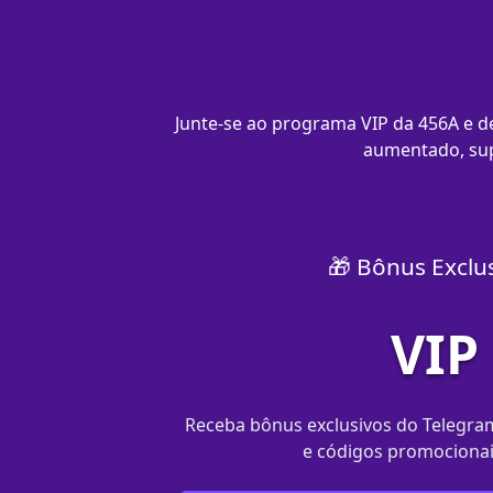
Junte-se ao programa VIP da 456A e d
aumentado, supo
🎁 Bônus Exclu
VIP
Receba bônus exclusivos do Telegra
e códigos promocionai