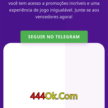
você tem acesso a promoções incríveis e uma
experiência de jogo inigualável. Junte-se aos
vencedores agora!
SEGUIR NO TELEGRAM