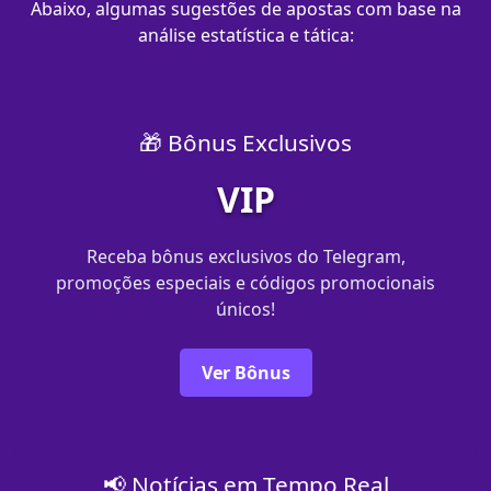
Abaixo, algumas sugestões de apostas com base na
análise estatística e tática:
🎁 Bônus Exclusivos
VIP
Receba bônus exclusivos do Telegram,
promoções especiais e códigos promocionais
únicos!
Ver Bônus
📢 Notícias em Tempo Real