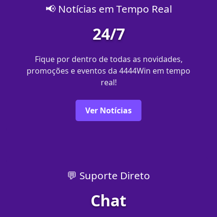
📢 Notícias em Tempo Real
24/7
Fique por dentro de todas as novidades,
promoções e eventos da 4444Win em tempo
real!
Ver Notícias
💬 Suporte Direto
Chat