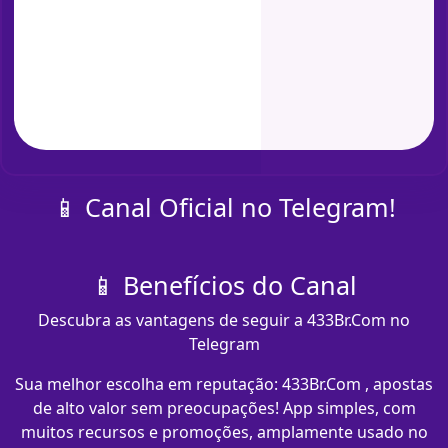
📱 Canal Oficial no Telegram!
📱 Benefícios do Canal
Descubra as vantagens de seguir a 433Br.Com no
Telegram
Sua melhor escolha em reputação: 433Br.Com , apostas
de alto valor sem preocupações! App simples, com
muitos recursos e promoções, amplamente usado no