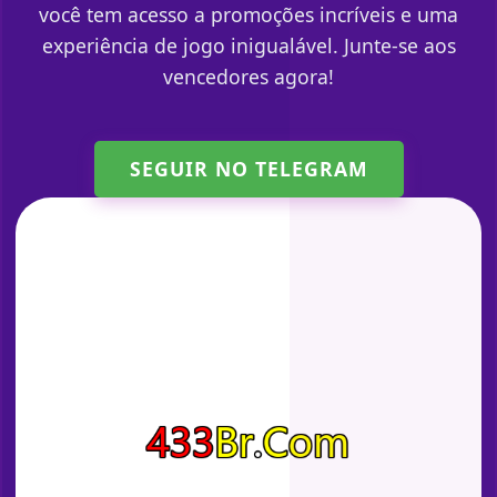
você tem acesso a promoções incríveis e uma
experiência de jogo inigualável. Junte-se aos
vencedores agora!
SEGUIR NO TELEGRAM