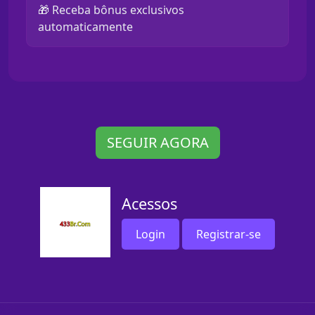
🎁 Receba bônus exclusivos
automaticamente
SEGUIR AGORA
Acessos
Login
Registrar-se