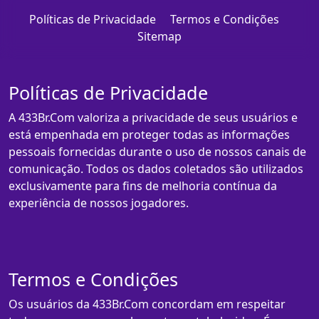
Políticas de Privacidade
Termos e Condições
Sitemap
Políticas de Privacidade
A 433Br.Com valoriza a privacidade de seus usuários e
está empenhada em proteger todas as informações
pessoais fornecidas durante o uso de nossos canais de
comunicação. Todos os dados coletados são utilizados
exclusivamente para fins de melhoria contínua da
experiência de nossos jogadores.
Termos e Condições
Os usuários da 433Br.Com concordam em respeitar