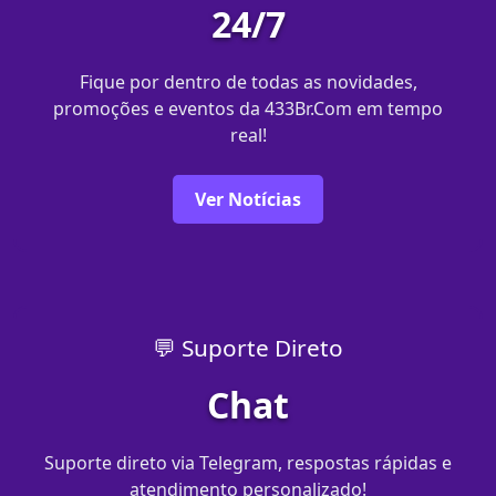
24/7
Fique por dentro de todas as novidades,
promoções e eventos da 433Br.Com em tempo
real!
Ver Notícias
💬 Suporte Direto
Chat
Suporte direto via Telegram, respostas rápidas e
atendimento personalizado!