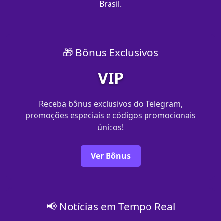
Brasil.
🎁 Bônus Exclusivos
VIP
Receba bônus exclusivos do Telegram,
promoções especiais e códigos promocionais
únicos!
Ver Bônus
📢 Notícias em Tempo Real