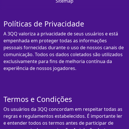
Sitemap
Políticas de Privacidade
A 3QQ valoriza a privacidade de seus usuários e está
empenhada em proteger todas as informações
pessoais fornecidas durante o uso de nossos canais de
comunicação. Todos os dados coletados são utilizados
exclusivamente para fins de melhoria contínua da
experiência de nossos jogadores.
Termos e Condições
Os usuários da 3QQ concordam em respeitar todas as
regras e regulamentos estabelecidos. É importante ler
e entender todos os termos antes de participar de