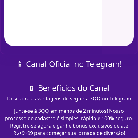
📱 Canal Oficial no Telegram!
📱 Benefícios do Canal
Descubra as vantagens de seguir a 3QQ no Telegram
Junte-se à 3QQ em menos de 2 minutos! Nosso
processo de cadastro é simples, rápido e 100% seguro.
Registre-se agora e ganhe bônus exclusivos de até
R$+9~99 para começar sua jornada de diversão!