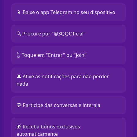
📱 Baixe o app Telegram no seu dispositivo
🔍 Procure por "@3QQOficial"
👆 Toque em "Entrar" ou "Join"
🔔 Ative as notificações para não perder
nada
💬 Participe das conversas e interaja
🎁 Receba bônus exclusivos
automaticamente