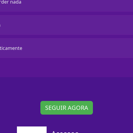
erder nada
a
aticamente
SEGUIR AGORA