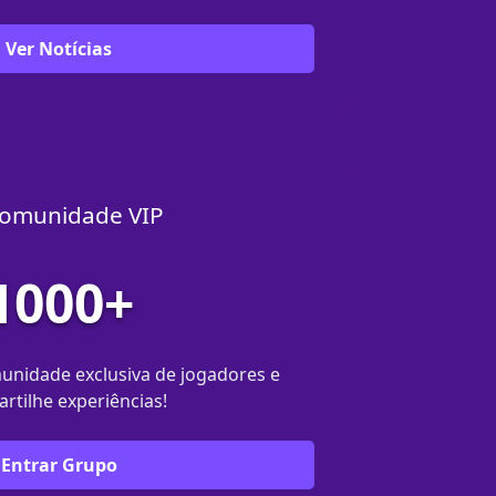
Ver Notícias
Comunidade VIP
1000+
unidade exclusiva de jogadores e
rtilhe experiências!
Entrar Grupo