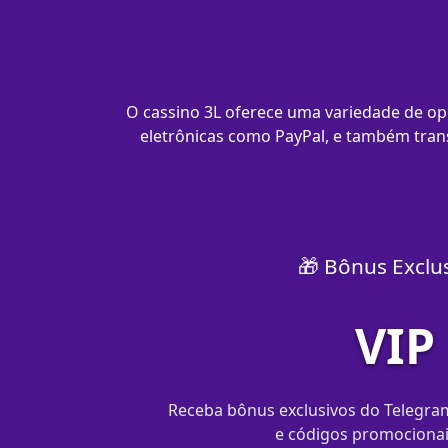
O cassino 3L oferece uma variedade de opç
eletrônicas como PayPal, e também trans
🎁 Bônus Exclu
VIP
Receba bônus exclusivos do Telegra
e códigos promocionai