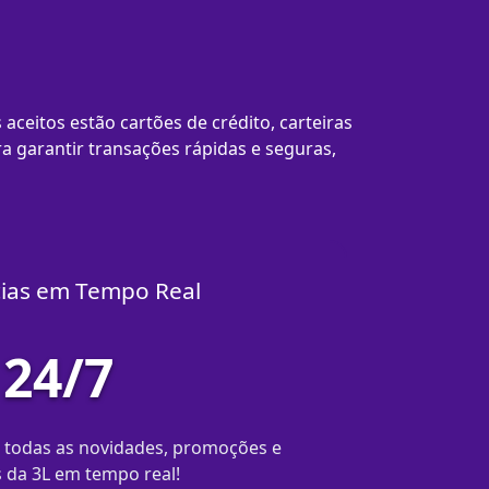
ceitos estão cartões de crédito, carteiras
a garantir transações rápidas e seguras,
cias em Tempo Real
24/7
e todas as novidades, promoções e
 da 3L em tempo real!