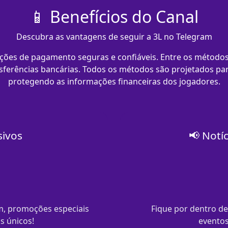
📱 Benefícios do Canal
Descubra as vantagens de seguir a 3L no Telegram
ões de pagamento seguras e confiáveis. Entre os métodos a
ferências bancárias. Todos os métodos são projetados par
protegendo as informações financeiras dos jogadores.
sivos
📢 Notí
m, promoções especiais
Fique por dentro d
s únicos!
eventos