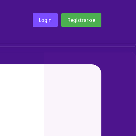
Login
Registrar-se