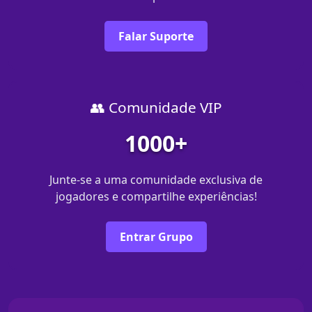
Falar Suporte
👥 Comunidade VIP
1000+
Junte-se a uma comunidade exclusiva de
jogadores e compartilhe experiências!
Entrar Grupo