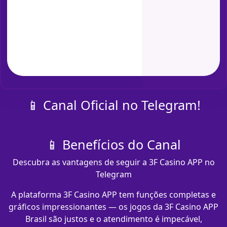
📱 Canal Oficial no Telegram!
📱 Benefícios do Canal
Descubra as vantagens de seguir a 3F Casino APP no
Telegram
A plataforma 3F Casino APP tem funções completas e
gráficos impressionantes — os jogos da 3F Casino APP
Brasil são justos e o atendimento é impecável,