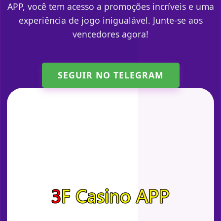
APP, você tem acesso a promoções incríveis e uma
experiência de jogo inigualável. Junte-se aos
vencedores agora!
SEGUIR NO TELEGRAM