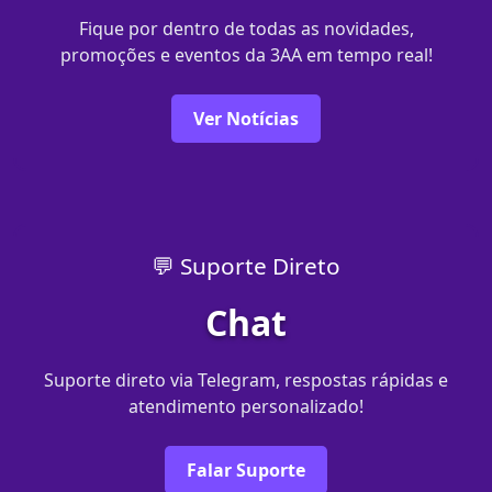
Fique por dentro de todas as novidades,
promoções e eventos da 3AA em tempo real!
Ver Notícias
💬 Suporte Direto
Chat
Suporte direto via Telegram, respostas rápidas e
atendimento personalizado!
Falar Suporte