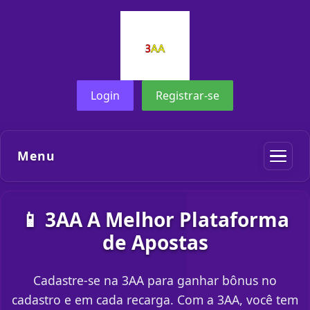
Login
Registrar-se
Menu
📱 3AA A Melhor Plataforma
de Apostas
Cadastre-se na 3AA para ganhar bônus no
cadastro e em cada recarga. Com a 3AA, você tem