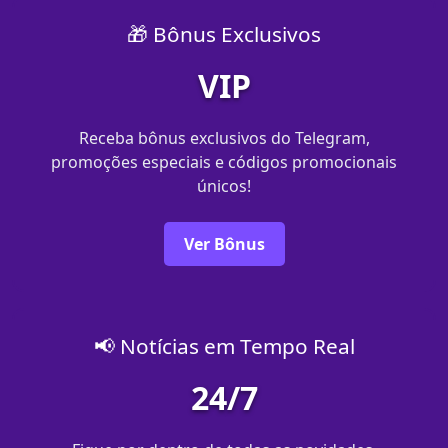
🎁 Bônus Exclusivos
VIP
Receba bônus exclusivos do Telegram,
promoções especiais e códigos promocionais
únicos!
Ver Bônus
📢 Notícias em Tempo Real
24/7