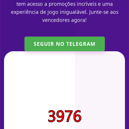
tem acesso a promoções incríveis e uma
experiência de jogo inigualável. Junte-se aos
vencedores agora!
SEGUIR NO TELEGRAM