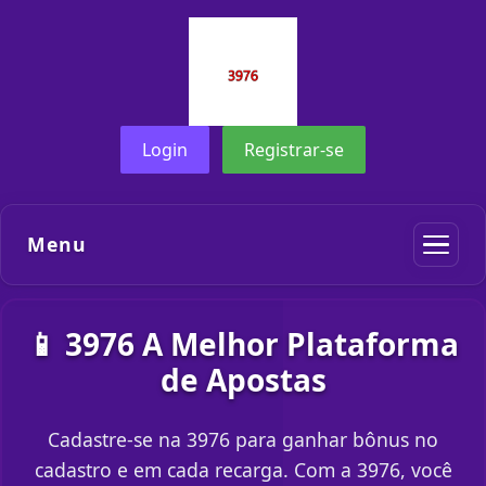
Login
Registrar-se
Menu
📱 3976 A Melhor Plataforma
de Apostas
Cadastre-se na 3976 para ganhar bônus no
cadastro e em cada recarga. Com a 3976, você