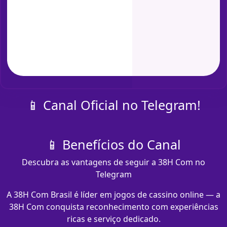
📱 Canal Oficial no Telegram!
📱 Benefícios do Canal
Descubra as vantagens de seguir a 38H Com no
Telegram
A 38H Com Brasil é líder em jogos de cassino online — a
38H Com conquista reconhecimento com experiências
ricas e serviço dedicado.