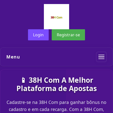
Login
Registrar-se
Menu
📱 38H Com A Melhor
Plataforma de Apostas
Cadastre-se na 38H Com para ganhar bônus no
cadastro e em cada recarga. Com a 38H Com,