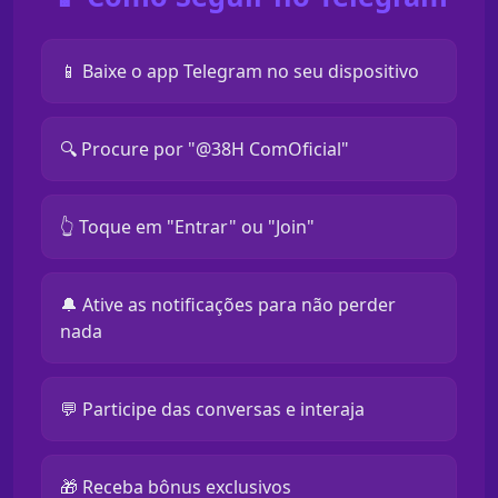
📱 Baixe o app Telegram no seu dispositivo
🔍 Procure por "@38H ComOficial"
👆 Toque em "Entrar" ou "Join"
🔔 Ative as notificações para não perder
nada
💬 Participe das conversas e interaja
🎁 Receba bônus exclusivos