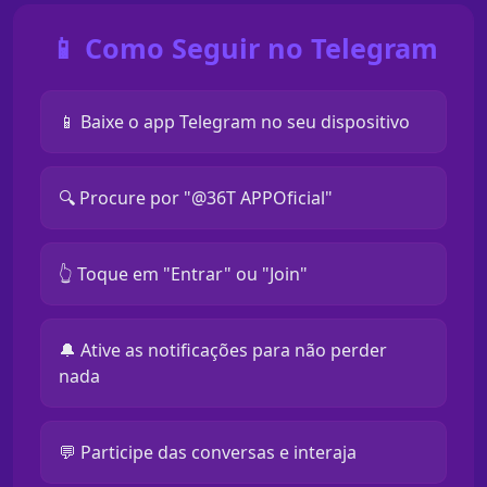
📱 Como Seguir no Telegram
📱 Baixe o app Telegram no seu dispositivo
🔍 Procure por "@36T APPOficial"
👆 Toque em "Entrar" ou "Join"
🔔 Ative as notificações para não perder
nada
💬 Participe das conversas e interaja