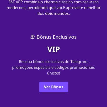
36T APP combina o charme clássico com recursos
modernos, permitindo que você aproveite o melhor
dos dois mundos.
🎁 Bônus Exclusivos
VIP
Receba bônus exclusivos do Telegram,
promoções especiais e códigos promocionais
únicos!
Ver Bônus