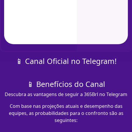
📱 Canal Oficial no Telegram!
📱 Benefícios do Canal
Descubra as vantagens de seguir a 365Brl no Telegram
Com base nas projeções atuais e desempenho das
equipes, as probabilidades para o confronto são as
seguintes: