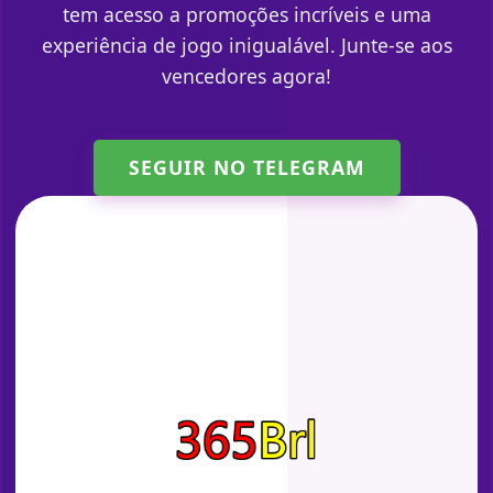
tem acesso a promoções incríveis e uma
experiência de jogo inigualável. Junte-se aos
vencedores agora!
SEGUIR NO TELEGRAM