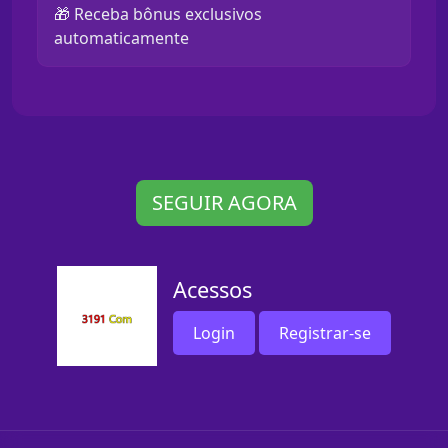
🎁 Receba bônus exclusivos
automaticamente
SEGUIR AGORA
Acessos
Login
Registrar-se