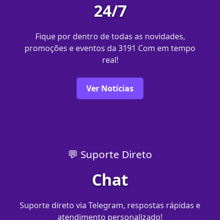
24/7
Fique por dentro de todas as novidades,
promoções e eventos da 3191 Com em tempo
real!
Ver Notícias
💬 Suporte Direto
Chat
Suporte direto via Telegram, respostas rápidas e
atendimento personalizado!