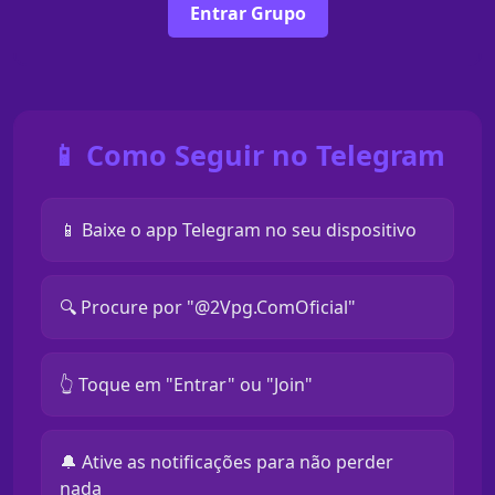
Entrar Grupo
📱 Como Seguir no Telegram
📱 Baixe o app Telegram no seu dispositivo
🔍 Procure por "@2Vpg.ComOficial"
👆 Toque em "Entrar" ou "Join"
🔔 Ative as notificações para não perder
nada