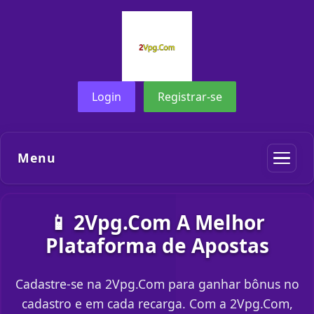
Login
Registrar-se
Menu
📱 2Vpg.Com A Melhor
Plataforma de Apostas
Cadastre-se na 2Vpg.Com para ganhar bônus no
cadastro e em cada recarga. Com a 2Vpg.Com,