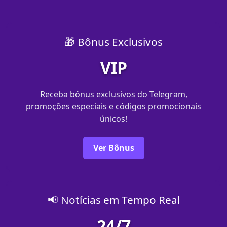
🎁 Bônus Exclusivos
VIP
Receba bônus exclusivos do Telegram,
promoções especiais e códigos promocionais
únicos!
Ver Bônus
📢 Notícias em Tempo Real
24/7