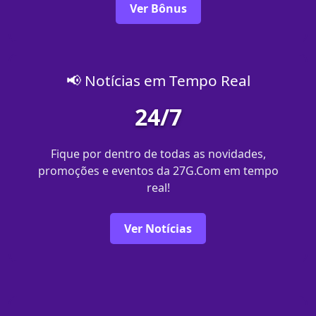
Ver Bônus
📢 Notícias em Tempo Real
24/7
Fique por dentro de todas as novidades,
promoções e eventos da 27G.Com em tempo
real!
Ver Notícias