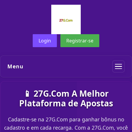
Login
Registrar-se
Menu
📱 27G.Com A Melhor
Plataforma de Apostas
Cadastre-se na 27G.Com para ganhar bônus no
cadastro e em cada recarga. Com a 27G.Com, você