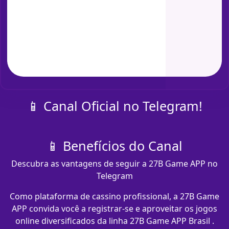
📱 Canal Oficial no Telegram!
📱 Benefícios do Canal
Descubra as vantagens de seguir a 27B Game APP no
Telegram
Como plataforma de cassino profissional, a 27B Game
APP convida você a registrar-se e aproveitar os jogos
online diversificados da linha 27B Game APP Brasil .