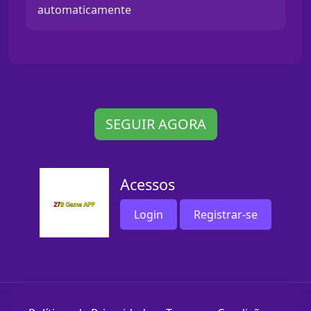
automaticamente
SEGUIR AGORA
Acessos
Login
Registrar-se