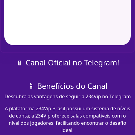
📱 Canal Oficial no Telegram!
📱 Benefícios do Canal
Descubra as vantagens de seguir a 234Vip no Telegram
A plataforma 234Vip Brasil possui um sistema de níveis
de conta; a 234Vip oferece salas compatíveis com o
nível dos jogadores, facilitando encontrar o desafio
ideal.