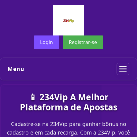
Login
Registrar-se
Menu
📱 234Vip A Melhor
Plataforma de Apostas
Cadastre-se na 234Vip para ganhar bônus no
cadastro e em cada recarga. Com a 234Vip, você