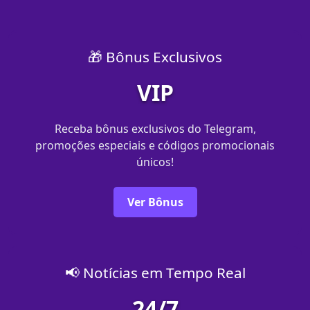
🎁 Bônus Exclusivos
VIP
Receba bônus exclusivos do Telegram,
promoções especiais e códigos promocionais
únicos!
Ver Bônus
📢 Notícias em Tempo Real
24/7