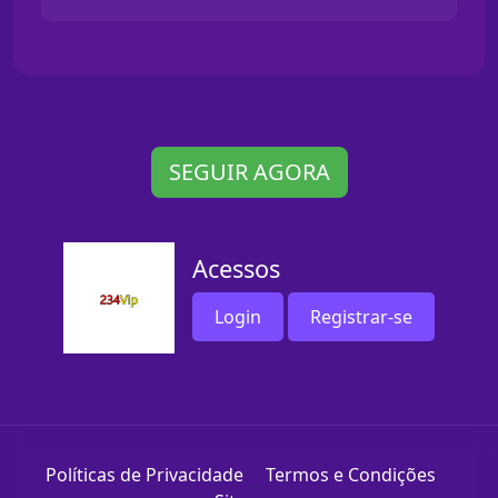
SEGUIR AGORA
Acessos
Login
Registrar-se
Políticas de Privacidade
Termos e Condições