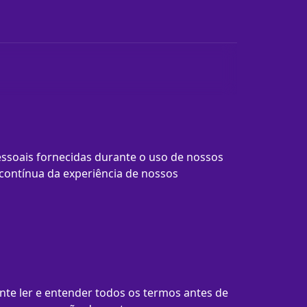
essoais fornecidas durante o uso de nossos
 contínua da experiência de nossos
nte ler e entender todos os termos antes de