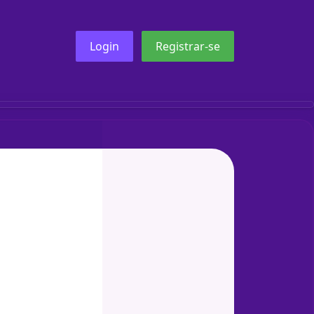
Login
Registrar-se