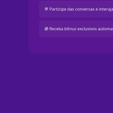
💬 Participe das conversas e interaj
🎁 Receba bônus exclusivos autom