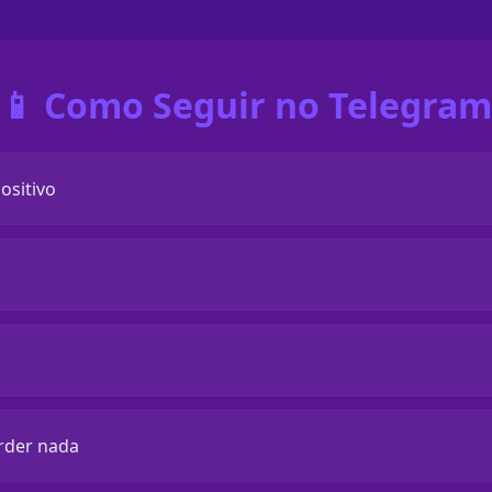
📱 Como Seguir no Telegram
ositivo
erder nada