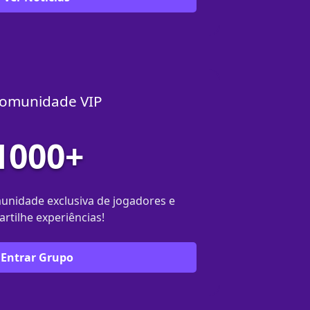
Comunidade VIP
1000+
unidade exclusiva de jogadores e
rtilhe experiências!
Entrar Grupo