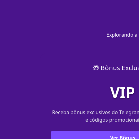
Explorando a 
🎁 Bônus Exclu
VIP
Receba bônus exclusivos do Telegra
e códigos promocionai
Ver Bônus