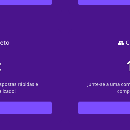
reto
👥 
t
espostas rápidas e
Junte-se a uma com
lizado!
compa
e