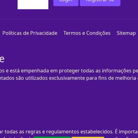
Políticas de Privacidade
Termos e Condições
Sitemap
de
rios e está empenhada em proteger todas as informações p
tados são utilizados exclusivamente para fins de melhoria
 todas as regras e regulamentos estabelecidos. É importa