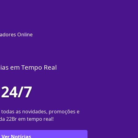
gadores Online
cias em Tempo Real
24/7
e todas as novidades, promoções e
da 22Br em tempo real!
Ver Notícias