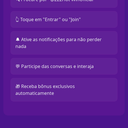
👆 Toque em "Entrar" ou "Join"
🔔 Ative as notificações para não perder
nada
💬 Participe das conversas e interaja
🎁 Receba bônus exclusivos
automaticamente