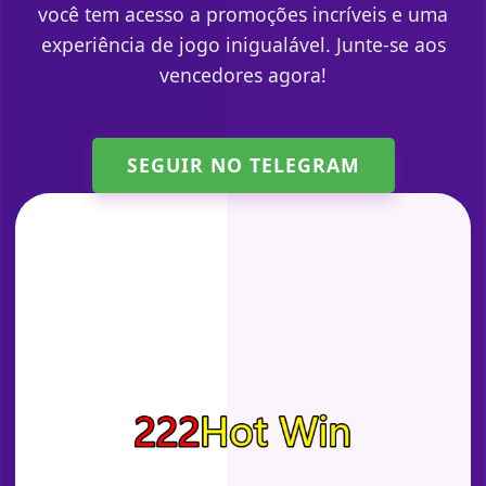
você tem acesso a promoções incríveis e uma
experiência de jogo inigualável. Junte-se aos
vencedores agora!
SEGUIR NO TELEGRAM