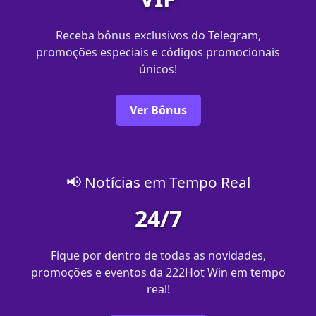
Receba bônus exclusivos do Telegram,
promoções especiais e códigos promocionais
únicos!
Ver Bônus
📢 Notícias em Tempo Real
24/7
Fique por dentro de todas as novidades,
promoções e eventos da 222Hot Win em tempo
real!