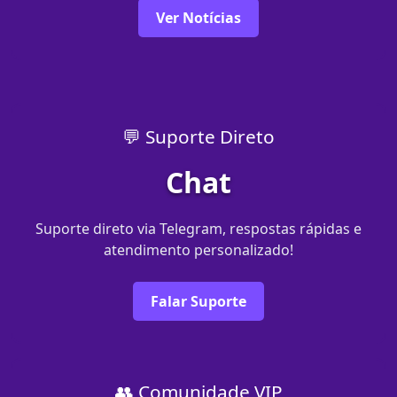
Ver Notícias
💬 Suporte Direto
Chat
Suporte direto via Telegram, respostas rápidas e
atendimento personalizado!
Falar Suporte
👥 Comunidade VIP