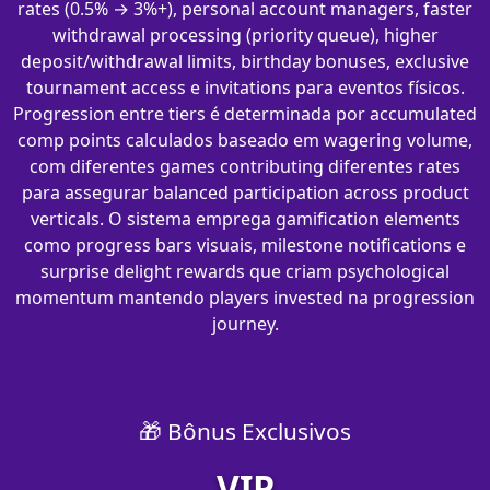
rates (0.5% → 3%+), personal account managers, faster
withdrawal processing (priority queue), higher
deposit/withdrawal limits, birthday bonuses, exclusive
tournament access e invitations para eventos físicos.
Progression entre tiers é determinada por accumulated
comp points calculados baseado em wagering volume,
com diferentes games contributing diferentes rates
para assegurar balanced participation across product
verticals. O sistema emprega gamification elements
como progress bars visuais, milestone notifications e
surprise delight rewards que criam psychological
momentum mantendo players invested na progression
journey.
🎁 Bônus Exclusivos
VIP