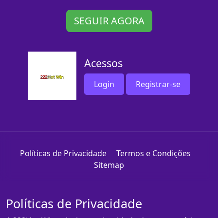
SEGUIR AGORA
Acessos
Login
Registrar-se
Políticas de Privacidade
Termos e Condições
Sitemap
Políticas de Privacidade