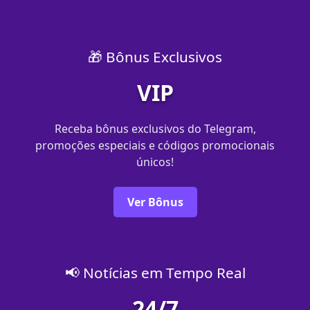
🎁 Bônus Exclusivos
VIP
Receba bônus exclusivos do Telegram,
promoções especiais e códigos promocionais
únicos!
Ver Bônus
📢 Notícias em Tempo Real
24/7