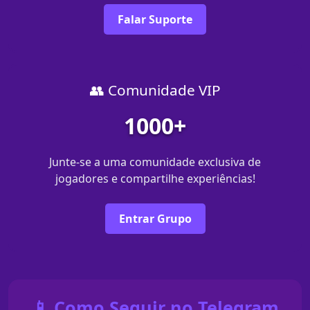
Falar Suporte
👥 Comunidade VIP
1000+
Junte-se a uma comunidade exclusiva de
jogadores e compartilhe experiências!
Entrar Grupo
📱 Como Seguir no Telegram