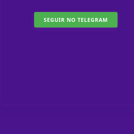
SEGUIR NO TELEGRAM