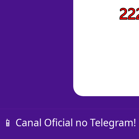
📱 Canal Oficial no Telegram!