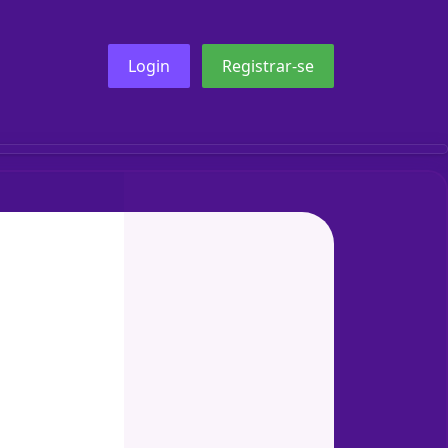
Login
Registrar-se