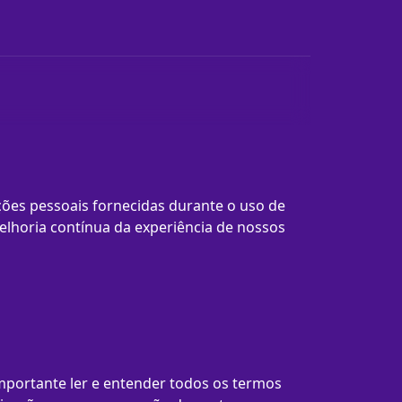
ções pessoais fornecidas durante o uso de
elhoria contínua da experiência de nossos
mportante ler e entender todos os termos