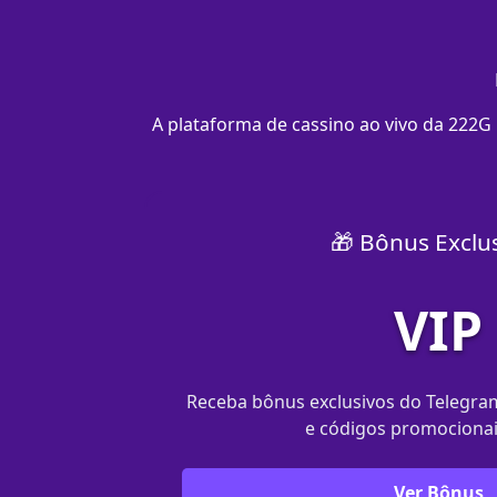
A plataforma de cassino ao vivo da 222G 
🎁 Bônus Exclu
VIP
Receba bônus exclusivos do Telegra
e códigos promocionai
Ver Bônus