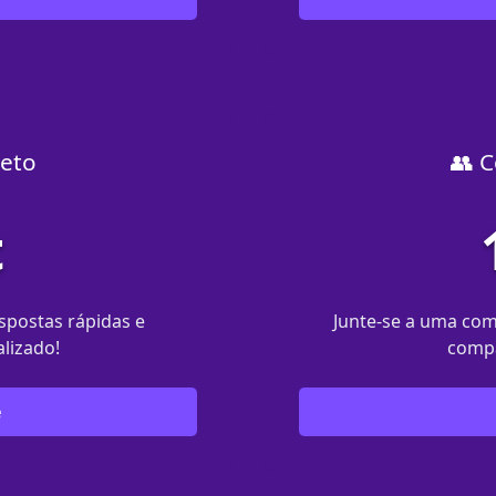
reto
👥 
t
espostas rápidas e
Junte-se a uma com
lizado!
compa
e