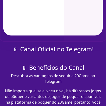
📱 Canal Oficial no Telegram!
📱 Benefícios do Canal
Descubra as vantagens de seguir a 20Game no
Telegram
Não importa qual seja o seu nível, há diferentes jogos
de pôquer e variantes de jogos de pôquer disponíveis
na plataforma de pôquer do 20Game, portanto, você