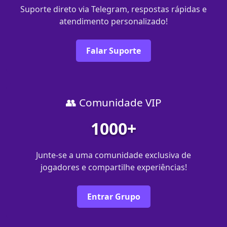
Suporte direto via Telegram, respostas rápidas e
atendimento personalizado!
Falar Suporte
👥 Comunidade VIP
1000+
Junte-se a uma comunidade exclusiva de
jogadores e compartilhe experiências!
Entrar Grupo