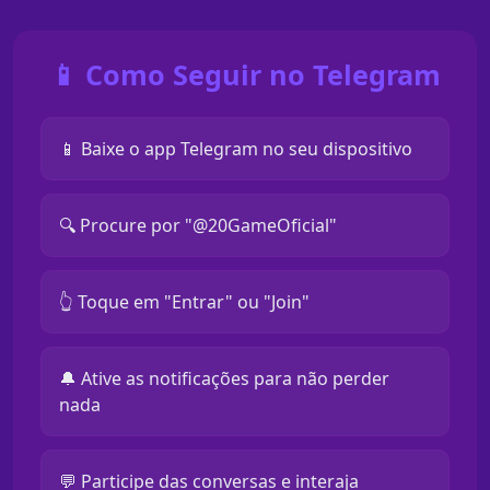
📱 Como Seguir no Telegram
📱 Baixe o app Telegram no seu dispositivo
🔍 Procure por "@20GameOficial"
👆 Toque em "Entrar" ou "Join"
🔔 Ative as notificações para não perder
nada
💬 Participe das conversas e interaja