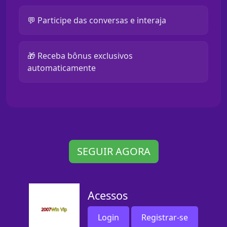
💬 Participe das conversas e interaja
🎁 Receba bônus exclusivos
automaticamente
SEGUIR AGORA
Acessos
Login
Registrar-se