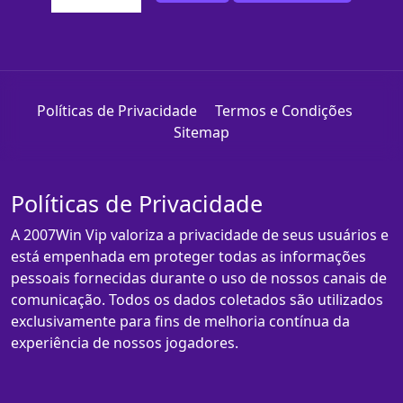
Políticas de Privacidade
Termos e Condições
Sitemap
Políticas de Privacidade
A 2007Win Vip valoriza a privacidade de seus usuários e
está empenhada em proteger todas as informações
pessoais fornecidas durante o uso de nossos canais de
comunicação. Todos os dados coletados são utilizados
exclusivamente para fins de melhoria contínua da
experiência de nossos jogadores.