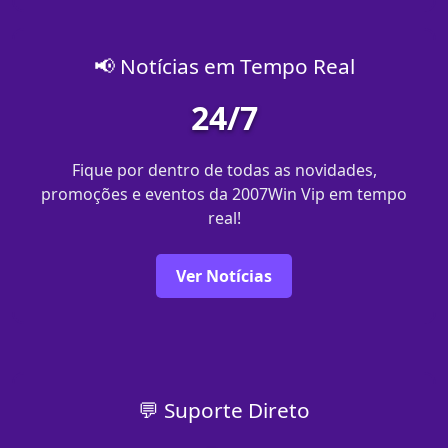
📢 Notícias em Tempo Real
24/7
Fique por dentro de todas as novidades,
promoções e eventos da 2007Win Vip em tempo
real!
Ver Notícias
💬 Suporte Direto