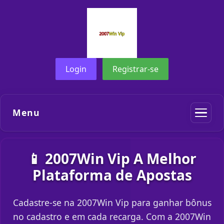
Login
Registrar-se
Menu
📱 2007Win Vip A Melhor
Plataforma de Apostas
Cadastre-se na 2007Win Vip para ganhar bônus
no cadastro e em cada recarga. Com a 2007Win